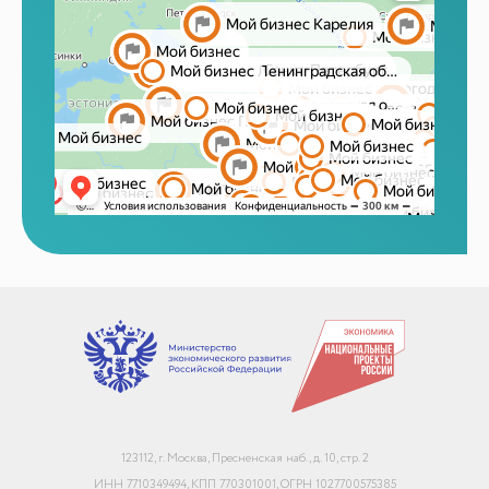
Маркетплейсы и регуляторика
+7
Email или телефон — на выбор
Я согласен с
обработкой персональных данных
и
политикой использования
Начать чат
123112, г. Москва, Пресненская наб., д. 10, стр. 2
Конфиденциально. Не передаём данные третьим лицам
ИНН 7710349494, КПП 770301001, ОГРН 1027700575385