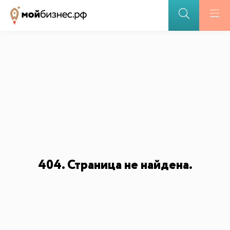
ПОДДЕРЖКА БИЗНЕСА
Меры поддержки
Открытие бизнеса участниками СВО
Партнерские программы
БАЗА ЗНАНИЙ
Видеоуроки и курсы
Вдохновиться
404. Страница не найдена.
ДЛЯ СМИ
ИИ-консультант
Маркетплейсы и регуляторика
Медиакит
Контакты