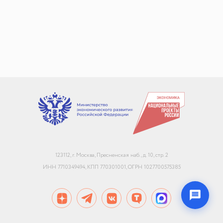
+7
Email или телефон — на выбор
Я согласен с
обработкой персональных данных
и
политикой использования
Начать чат
123112, г. Москва, Пресненская наб., д. 10, стр. 2
Конфиденциально. Не передаём данные третьим лицам
ИНН 7710349494, КПП 770301001, ОГРН 1027700575385