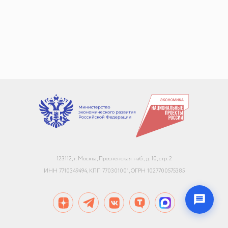
+7
Email или телефон — на выбор
Я согласен с
обработкой персональных данных
и
политикой использования
Начать чат
123112, г. Москва, Пресненская наб., д. 10, стр. 2
Конфиденциально. Не передаём данные третьим лицам
ИНН 7710349494, КПП 770301001, ОГРН 1027700575385