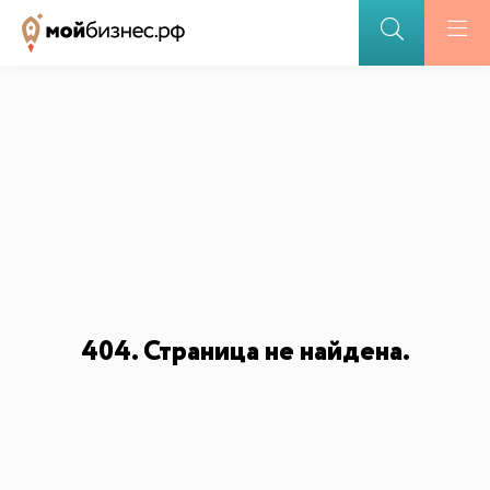
ПОДДЕРЖКА БИЗНЕСА
Меры поддержки
Открытие бизнеса участниками СВО
Партнерские программы
БАЗА ЗНАНИЙ
Видеоуроки и курсы
Вдохновиться
404. Страница не найдена.
ДЛЯ СМИ
ИИ-консультант
Маркетплейсы и регуляторика
Медиакит
Контакты