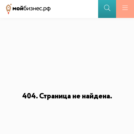
ПОДДЕРЖКА БИЗНЕСА
Меры поддержки
Открытие бизнеса участниками СВО
Партнерские программы
БАЗА ЗНАНИЙ
Видеоуроки и курсы
Вдохновиться
404. Страница не найдена.
ДЛЯ СМИ
ИИ-консультант
Маркетплейсы и регуляторика
Медиакит
Контакты