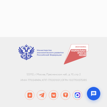
+7
Email или телефон — на выбор
Я согласен с
обработкой персональных данных
и
политикой использования
Начать чат
123112, г. Москва, Пресненская наб., д. 10, стр. 2
Конфиденциально. Не передаём данные третьим лицам
ИНН 7710349494, КПП 770301001, ОГРН 1027700575385