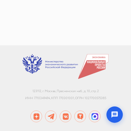
+7
Email или телефон — на выбор
Я согласен с
обработкой персональных данных
и
политикой использования
Начать чат
123112, г. Москва, Пресненская наб., д. 10, стр. 2
Конфиденциально. Не передаём данные третьим лицам
ИНН 7710349494, КПП 770301001, ОГРН 1027700575385