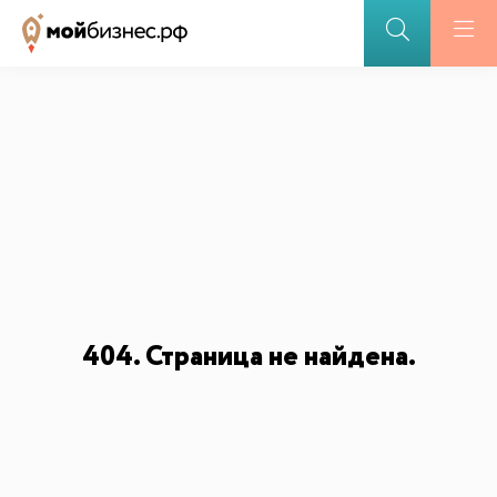
ПОДДЕРЖКА БИЗНЕСА
Меры поддержки
Открытие бизнеса участниками СВО
Партнерские программы
БАЗА ЗНАНИЙ
Видеоуроки и курсы
Вдохновиться
404. Страница не найдена.
ДЛЯ СМИ
ИИ-консультант
Маркетплейсы и регуляторика
Медиакит
Контакты