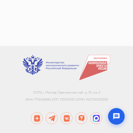
+7
Email или телефон — на выбор
Я согласен с
обработкой персональных данных
и
политикой использования
Начать чат
123112, г. Москва, Пресненская наб., д. 10, стр. 2
Конфиденциально. Не передаём данные третьим лицам
ИНН 7710349494, КПП 770301001, ОГРН 1027700575385