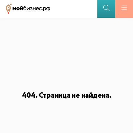
ПОДДЕРЖКА БИЗНЕСА
Меры поддержки
Открытие бизнеса участниками СВО
Партнерские программы
БАЗА ЗНАНИЙ
Видеоуроки и курсы
Вдохновиться
404. Страница не найдена.
ДЛЯ СМИ
ИИ-консультант
Маркетплейсы и регуляторика
Медиакит
Контакты