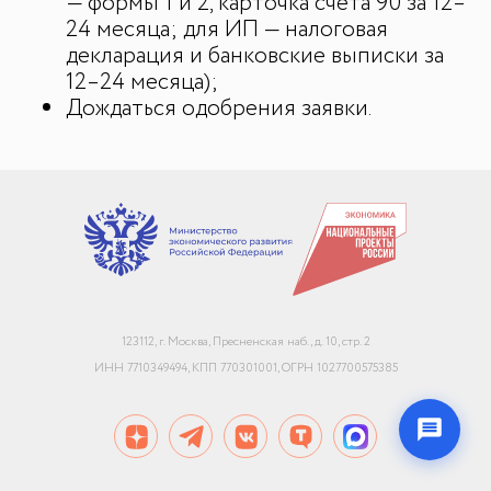
— формы 1 и 2, карточка счета 90 за 12–
24 месяца; для ИП — налоговая
декларация и банковские выписки за
12–24 месяца);
Дождаться одобрения заявки.
+7
Email или телефон — на выбор
Я согласен с
обработкой персональных данных
и
политикой использования
Начать чат
123112, г. Москва, Пресненская наб., д. 10, стр. 2
Конфиденциально. Не передаём данные третьим лицам
ИНН 7710349494, КПП 770301001, ОГРН 1027700575385