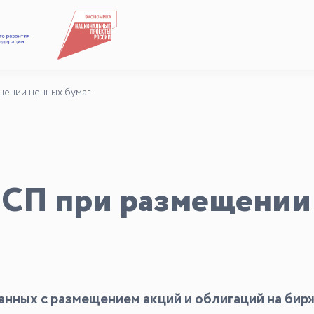
Подкасты
Для СМИ
щении ценных бумаг
Медиакит
Контакты
СП при размещении 
занных с размещением акций и облигаций на би