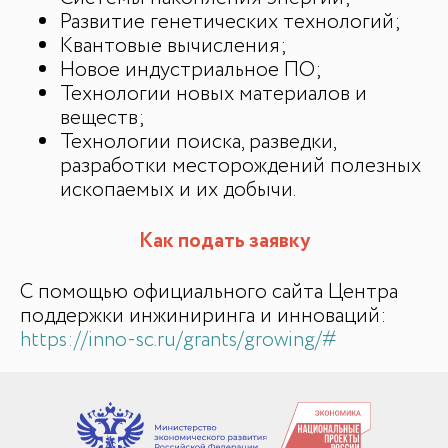
Развитие генетических технологий;
Квантовые вычисления;
Новое индустриальное ПО;
Технологии новых материалов и
ИИ-консультант
веществ;
Маркетплейсы и регуляторика
Технологии поиска, разведки,
разработки месторождений полезных
ископаемых и их добычи.
Как подать заявку
С помощью официального сайта Центра
поддержки инжиниринга и инноваций:
https://inno-sc.ru/grants/growing/#
+7
Email или телефон — на выбор