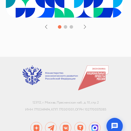
+7
Email или телефон — на выбор
Я согласен с
обработкой персональных данных
и
политикой использования
Начать чат
123112, г. Москва, Пресненская наб., д. 10, стр. 2
Конфиденциально. Не передаём данные третьим лицам
ИНН 7710349494, КПП 770301001, ОГРН 1027700575385