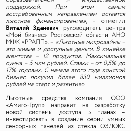
образовательной и имущественной
поддержкой. При этом самым
востребованным направлением остается
льготное финансирование»
, – отметил
Виталий Зданевич
, руководитель центра
«Мой бизнес» Ростовской области АНО
МФК «РРАПП». –
«Льготные микрозаймы –
это живые и доступные деньги. В линейке
агентства – 12 продуктов. Максимальная
сумма – 5 млн рублей. Ставки – от 0,5% до
17% годовых. С начала этого года донской
бизнес получил более 830 миллионов
рублей на старт и развитие»
.
Льготные средства компания ООО
«Амиго-Груп» направит на разработку
новой системы доступа. В планах –
ДЛЯ СМИ
инвестировать в создание серии умных
сенсорных панелей из стекла ОЗЛОКС
Медиакит