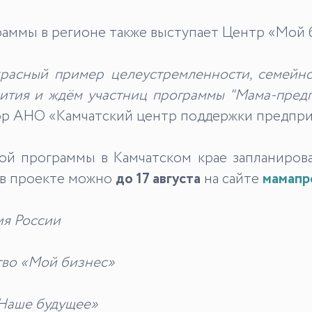
раммы в регионе также выступает Центр «Мой б
красный пример целеустремленности, семейнос
ития и ждём участниц программы "Мама-предп
ктор АНО «Камчатский центр поддержки предпр
ной программы в Камчатском крае запланиров
 в проекте можно
до 17 августа
на сайте
мамапр
я России
тво «Мой бизнес»
«Наше будущее»