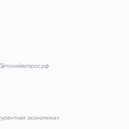
 Детскийвопрос.рф
курентная
экономика».