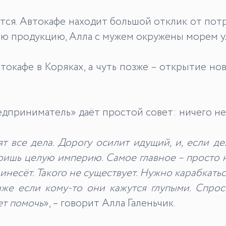
ется. Автокафе находит большой отклик от пот
ою продукцию, Алла с мужем окружены морем у
токафе в Коряках, а чуть позже – открытие но
приниматель» даёт простой совет: ничего не 
т все дела. Дорогу осилит идущий, и, если д
оишь целую империю. Самое главное – просто на
принесёт. Такого не существует. Нужно карабкать
аже если кому-то они кажутся глупыми. Спрос
ет помочь
», – говорит Алла Галеньчик.