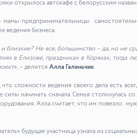
ряки открылось автокафе с белорусским назван
 мамы-предпринимательницы: самостоятельно
я ведения бизнеса.
 близкие? Не все, большинство – да, но не ср
тиях в Елизове
, праздниках
в
Коряках,
тогда
лю
роект
», – делится
Алла Галеньчик
.
что сложности ведения своего дела есть всегд
е силы начинать сначала. Семья столкнулась со
рудования. Алла считает, что им повезло: муж
ель» будущая участница узнала из социальных