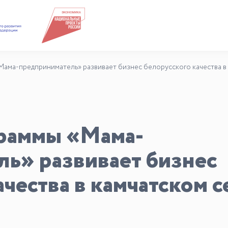
Подкасты
Для СМИ
Мама-предприниматель» развивает бизнес белорусского качества в
Медиакит
Контакты
граммы «Мама-
ь» развивает бизнес
ачества в камчатском с