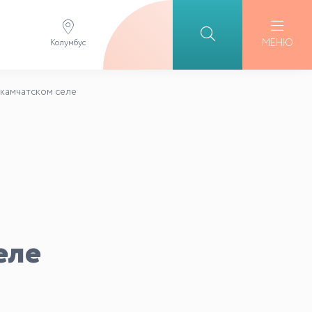
МЕНЮ
Колумбус
 камчатском селе
еле