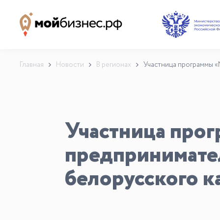
Наши партнёры
База знаний
Главная
Новости
В регионах
Участница программы «
Видеоуроки и курсы
Вдохновиться
Участница про
предпринимател
белорусского к