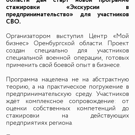
области дан старт новой программе
стажировки «Экскурсии в
предпринимательство» для участников
СВО.
БАЗА ЗНАНИЙ
Видеоуроки и курсы
Организатором выступил Центр «Мой
Вдохновиться
бизнес» Оренбургской области. Проект
создан специально для участников
специальной военной операции, готовых
применить свой боевой опыт в бизнесе.
Программа нацелена не на абстрактную
теорию, а на практическое погружение в
предпринимательскую среду. Участников
ждёт комплексное сопровождение: от
оценки собственных компетенций до
стажировки на действующих
предприятиях региона.