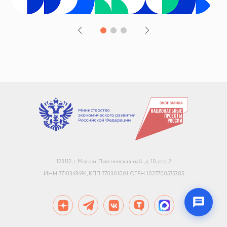
+7
Email или телефон — на выбор
Я согласен с
обработкой персональных данных
и
политикой использования
Начать чат
123112, г. Москва, Пресненская наб., д. 10, стр. 2
Конфиденциально. Не передаём данные третьим лицам
ИНН 7710349494, КПП 770301001, ОГРН 1027700575385