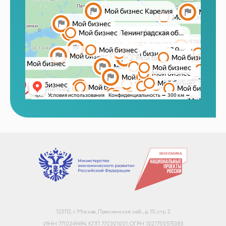
Маркетплейсы и регуляторика
+7
Email или телефон — на выбор
Я согласен с
обработкой персональных данных
и
политикой использования
Начать чат
123112, г. Москва, Пресненская наб., д. 10, стр. 2
Конфиденциально. Не передаём данные третьим лицам
ИНН 7710349494, КПП 770301001, ОГРН 1027700575385